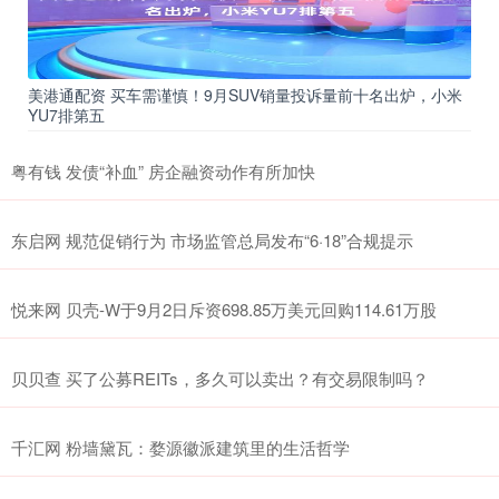
美港通配资 买车需谨慎！9月SUV销量投诉量前十名出炉，小米
YU7排第五
粤有钱 发债“补血” 房企融资动作有所加快
东启网 规范促销行为 市场监管总局发布“6·18”合规提示
悦来网 贝壳-W于9月2日斥资698.85万美元回购114.61万股
贝贝查 买了公募REITs，多久可以卖出？有交易限制吗？
千汇网 粉墙黛瓦：婺源徽派建筑里的生活哲学