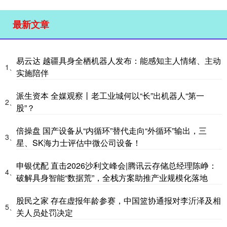
最新文章
易云达 越疆具身全栖机器人发布：能感知主人情绪、主动
1、
实施陪伴
派生资本 全媒观察丨老工业城何以“长”出机器人“第一
2、
股”？
倍操盘 国产设备从“内循环”替代走向“外循环”输出，三
3、
星、SK海力士评估中微公司设备！
申银优配 直击2026沙利文峰会|腾讯云存储总经理陈峥：
4、
破解具身智能“数据荒”，全栈方案助推产业规模化落地
股民之家 存在虚报年龄参赛，中国篮协通报对李沂泽及相
5、
关人员处罚决定