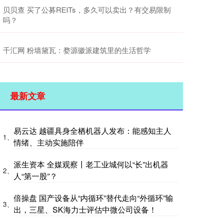
贝贝查 买了公募REITs，多久可以卖出？有交易限制
吗？
千汇网 粉墙黛瓦：婺源徽派建筑里的生活哲学
最新文章
易云达 越疆具身全栖机器人发布：能感知主人
1、
情绪、主动实施陪伴
派生资本 全媒观察丨老工业城何以“长”出机器
2、
人“第一股”？
倍操盘 国产设备从“内循环”替代走向“外循环”输
3、
出，三星、SK海力士评估中微公司设备！