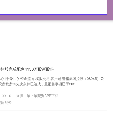
网配资
配资炒股平台
港股配资
配资服务
控股完成配售4136万股新股份
心 行情中心 资金流向 模拟交易 客户端 善裕集团控股（08245）公
所载所有先决条件已达成，且配售事项已于202....
09-16
来源：策上策配资APP下载
配网配资