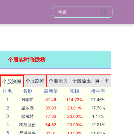
个股实时涨跌榜
个股跌幅
个股流入
个股流出
换手率
个股涨幅
排名
名称
最新价
涨幅
换手率
1
N津富
37.49
114.72%
77.46%
2
威尔高
39.83
20.01%
17.76%
3
锴威特
77.82
20.00%
1.17%
4
科翔股份
64.32
20.00%
12.21%
5
蜀道装备
33.61
19.99%
11.69%