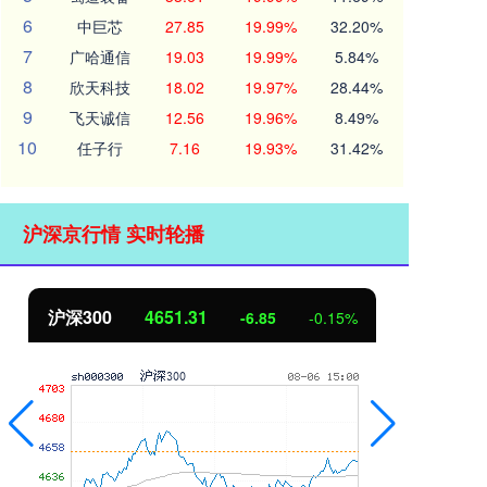
6
中巨芯
27.85
19.99%
32.20%
7
广哈通信
19.03
19.99%
5.84%
8
欣天科技
18.02
19.97%
28.44%
9
飞天诚信
12.56
19.96%
8.49%
10
任子行
7.16
19.93%
31.42%
沪深京行情 实时轮播
沪深300
4651.31
北
-6.85
-0.15%