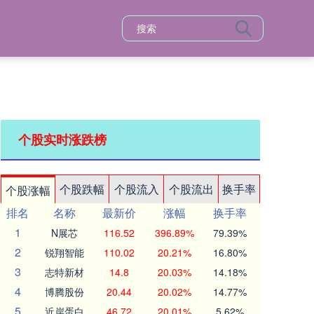
个股实时涨跌榜
个股跌幅
个股流入
个股流出
换手率
个股涨幅
排名
名称
最新价
涨幅
换手率
1
N展芯
116.52
396.89%
79.39%
2
锐翔智能
110.02
20.21%
16.80%
3
志特新材
14.8
20.03%
14.18%
4
博腾股份
20.44
20.02%
14.77%
5
近岸蛋白
46.72
20.01%
5.62%