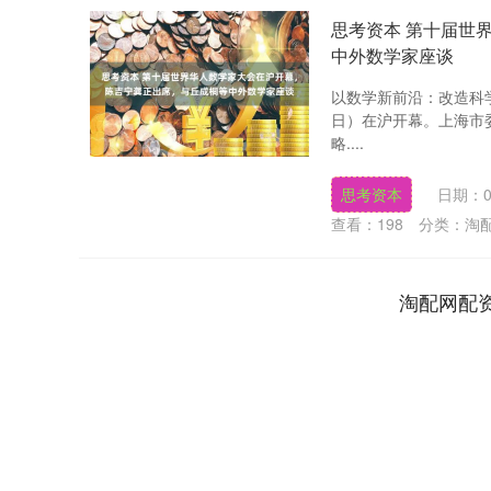
思考资本 第十届世
中外数学家座谈
以数学新前沿：改造科
日）在沪开幕。上海市
略....
思考资本
日期：0
查看：
198
分类：
淘
淘配网配
深证成指
14311.01
9.68
1.02%
200.89