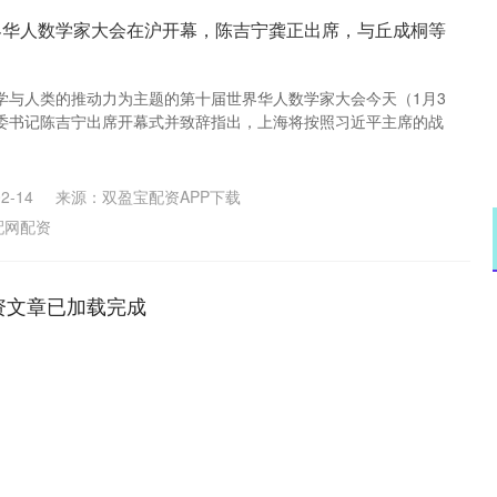
界华人数学家大会在沪开幕，陈吉宁龚正出席，与丘成桐等
学与人类的推动力为主题的第十届世界华人数学家大会今天（1月3
委书记陈吉宁出席开幕式并致辞指出，上海将按照习近平主席的战
2-14
来源：双盈宝配资APP下载
配网配资
资文章已加载完成
沪深300
4694.44
1.42%
43.13
0.93%