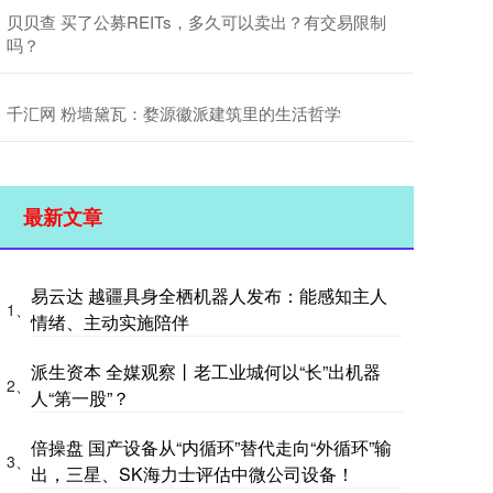
贝贝查 买了公募REITs，多久可以卖出？有交易限制
吗？
千汇网 粉墙黛瓦：婺源徽派建筑里的生活哲学
最新文章
易云达 越疆具身全栖机器人发布：能感知主人
1、
情绪、主动实施陪伴
派生资本 全媒观察丨老工业城何以“长”出机器
2、
人“第一股”？
倍操盘 国产设备从“内循环”替代走向“外循环”输
3、
出，三星、SK海力士评估中微公司设备！