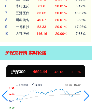
6
毕得医药
61.6
20.01%
6.12%
7
五洲医疗
83.62
20.01%
18.37%
8
耐科装备
49.67
20.01%
6.83%
9
一博科技
53.33
20.01%
17.26%
10
方邦股份
146.16
20.00%
7.68%
沪深京行情 实时轮播
北证50
1134.24
创
11.37
1.01%