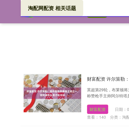
淘配网配资 相关话题
淘配
首页
财富配资 许尔策勒
英超第29轮，布莱顿
称赞枪手主帅阿尔特塔是
财富配资
日期：0
查看：
140
分类：
淘